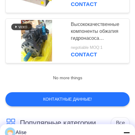
КАЧЕСТВА
CONTACT
СВЯЖИТЕСЬ
Высококачественные
МЫ
компоненты обжатия
гидронасоса
K3V112DT
СПРОСИТЕ
negotiable MOQ:1
высокотемпературные
CONTACT
ЦИТАТУ
для экскаватора
КАРТА
No more things
САЙТА
КОНТАКТНЫЕ ДАННЫЕ!
PRIVACY
POLICY
Популярные категории
Все
Alise