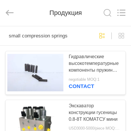
Taiming
Hydraulic
Technology
Продукция
Co.,
Ltd.
All
Rights
Reserved.
ДОМ
small compression springs
ПРОДУКТЫ
Гидравлические
высокотемпературные
О
компоненты пружины
НАС
сжатия для частей
negotiable MOQ:1
строительной техники
CONTACT
экскаватора
ПУТЕШЕСТВИЕ
ФАБРИКИ
Экскаватор
конструкции гусеницы
0.8-8Т КОМАТСУ мини
ПРОВЕРКА
USD3000-5000/piece MOQ:1 часть