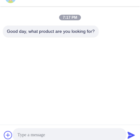
Мотор экскаватора
Двигатель хода
гидравлический
главной передачи
7:17 PM
Good day, what product are you looking for?
Кнюппель
Толкатель кнюппеля
экскаватора
экскаватора
Подшипник кольца
Клапан педали ноги
Slewing
экскаватора
насос
Части
землечерпалки
землечерпалки
гидровлический
гидровлические
Подпишитесь