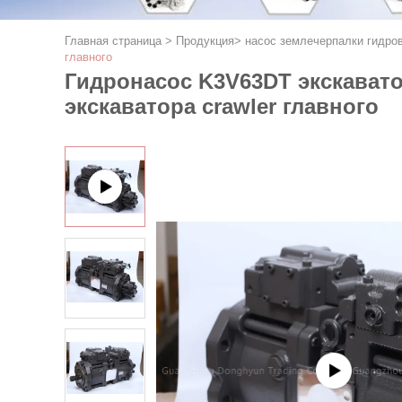
Главная страница
>
Продукция
>
насос землечерпалки гидро
главного
Гидронасос K3V63DT экскават
экскаватора crawler главного