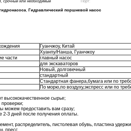
м, срочный или необходимый
Порт:
 гидронасоса
Гидравлический поршневой насос
,
хождения
Гуанчжоу, Китай
Хуанпу/Нанша, Гуанчжоу
е части
главный насос
для экскаваторов
Новый, долговечный
стандартный
Стандартная фанера,бумага или по тре
По морю,по воздуху,экспресс или по тре
ют высококачественное сырье;
 проверки;
 мы можем предоставить вам сразу;
е 2-3 дней после получения оплаты.
емент, распределитель, пистолевая обувь, пластина удерж
н, пресс