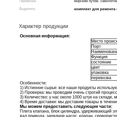
Перевозка:
морским путем, самолето
Выделить:
комплект для ремонта
Характер продукции
Основная информация:
Место проис
Порт
Наименовани
Функция
состояние
цвет
упаковка
перевозка
Особенности:
1) Истинное сырье: все наши продукты использу
2) Проверка: мы проводим очень строгий процесс
3) Количество: у нас около 1000 штук на складе,
4) Время доставки: мы доставим товары в течени
Мы можем предоставить следующие части:
Плита клапана, блок цилиндра, удерживающий эл
вал привода, зарядное насос, клапан, сервописто