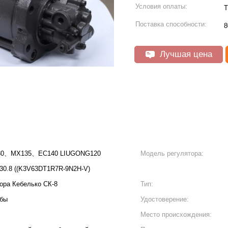
Условия оплаты:
T
Поставка способности:
8
Лучшая цена
、MX135、EC140 LIUGONG120
Модель регулятора:
0.8 ((K3V63DT1R7R-9N2H-V)
тора Кебелько СК-8
Тип:
жбы
Удостоверение:
Место происхождения: