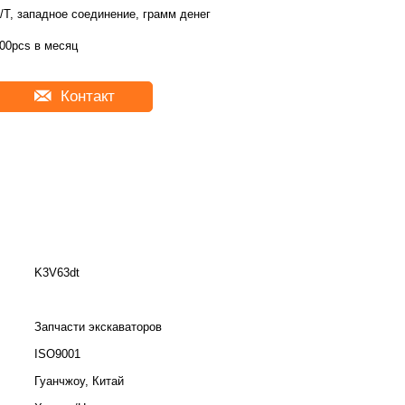
/T, западное соединение, грамм денег
00pcs в месяц
Контакт
K3V63dt
Запчасти экскаваторов
ISO9001
Гуанчжоу, Китай