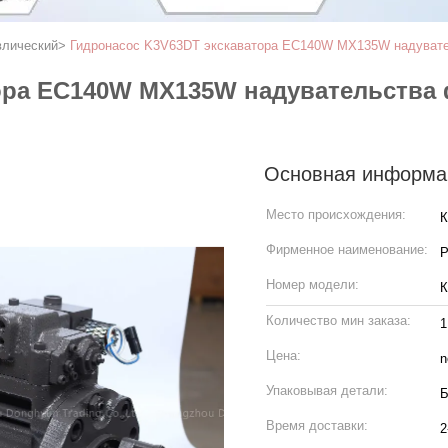
влический
>
Гидронасос K3V63DT экскаватора EC140W MX135W надуватель
ора EC140W MX135W надувательства 
Основная информа
Место происхождения:
Фирменное наименование:
P
Номер модели:
К
Количество мин заказа:
1
Цена:
n
Упаковывая детали:
Б
Время доставки:
2