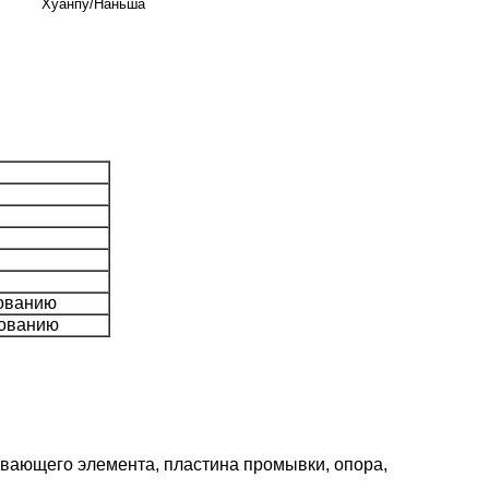
Хуанпу/Наньша
бованию
бованию
ивающего элемента, пластина промывки, опора,