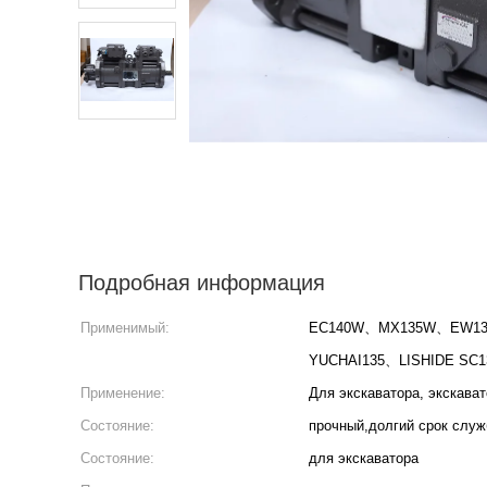
Подробная информация
Применимый:
EC140W、MX135W、EW130
YUCHAI135、LISHIDE SC13
Применение:
Для экскаватора, экскава
Состояние:
прочный,долгий срок слу
Состояние:
для экскаватора