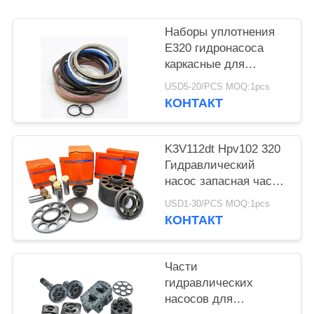
Наборы уплотнения
E320 гидронасоса
каркасные для
экскаватора
USD5-20/PCS MOQ:1pcs
конструкции
КОНТАКТ
K3V112dt Hpv102 320
Гидравлический
насос запасная часть
для экскаватора
USD1-30/PCS MOQ:1pcs
КОНТАКТ
Части
гидравлических
насосов для