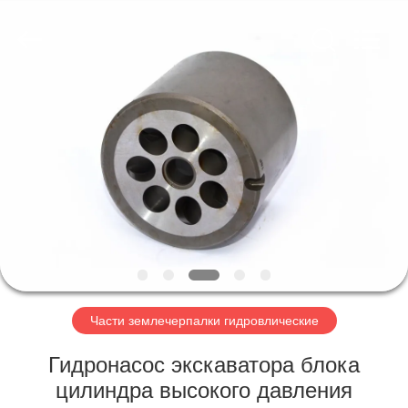
Taiming
Hydraulic
Technology
Co.,
Ltd.
All
Rights
Reserved.
ДОМ
ПРОДУКТЫ
О
НАС
ПУТЕШЕСТВИЕ
ФАБРИКИ
Части землечерпалки гидровлические
Гидронасос экскаватора блока
ПРОВЕРКА
цилиндра высокого давления