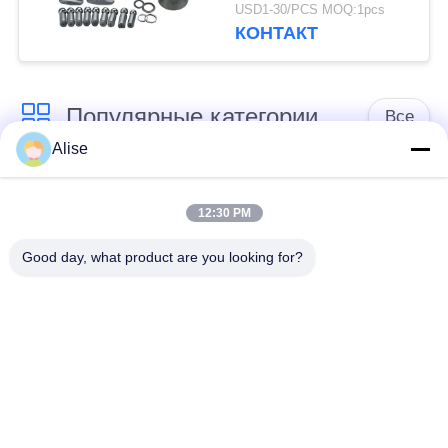
экскаваторов Hpv35
USD1-30/PCS MOQ:1pcs
PC60 Hpv55 PC120
КОНТАКТ
Популярные категории
Все
Alise
Мотор экскаватора
Двигатель хода
гидравлический
главной передачи
12:30 PM
Good day, what product are you looking for?
Кнюппель
Толкатель кнюппеля
экскаватора
экскаватора
Подшипник кольца
Клапан педали ноги
Slewing
экскаватора
насос
Части