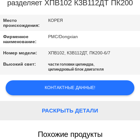
КАЧЕСТВА
разделяет ХПВ102 К3В112ДТ ПК200
СВЯЖИТЕСЬ
Место
КОРЕЯ
происхождения:
МЫ
Фирменное
PMC/Dongxian
наименование:
СПРОСИТЕ
Номер модели:
ХПВ102, К3В112ДТ, ПК200-6/7
ЦИТАТУ
Высокий свет:
,
части головки цилиндра
цилиндровый блок двигателя
КАРТА
КОНТАКТНЫЕ ДАННЫЕ!
САЙТА
PRIVACY
РАСКРЫТЬ ДЕТАЛИ
POLICY
Похожие продукты