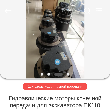
Taiming
Hydraulic
Technology
Co.,
Ltd.
All
Rights
Reserved.
ДОМ
ПРОДУКТЫ
О
НАС
ПУТЕШЕСТВИЕ
ФАБРИКИ
Двигатель хода главной передачи
Гидравлические моторы конечной
ПРОВЕРКА
передачи для экскаватора ПК110