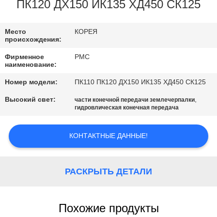
КАЧЕСТВА
ПК120 ДХ150 ИК135 ХД450 СК125
СВЯЖИТЕСЬ
Место
КОРЕЯ
происхождения:
МЫ
Фирменное
PMC
наименование:
СПРОСИТЕ
Номер модели:
ПК110 ПК120 ДХ150 ИК135 ХД450 СК125
ЦИТАТУ
Высокий свет:
,
части конечной передачи землечерпалки
гидровлическая конечная передача
КАРТА
КОНТАКТНЫЕ ДАННЫЕ!
САЙТА
PRIVACY
РАСКРЫТЬ ДЕТАЛИ
POLICY
Похожие продукты