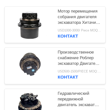
Мотор перемещения
собрания двигателя
экскаватора Хитачи
Ex30 Ex40 Ex45 Ex60
USD1000-3000/ Piece MOQ:1 часть
Ex95 Ex100 поставки
КОНТАКТ
фабрики
гидравлический
Производственное
снабжение Роблер
экскаватор Двигатель
PC450-7 208-27-00241
USD500-1500/PIECE MOQ:1 часть
Компоненты или
КОНТАКТ
комплекты ремонта
Гидравлический
передвижной
двигатель экскаватор