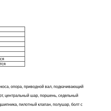
тся
тся
екоса, опора, приводной вал, подкачивающий
фт, центральный шар, поршень, седельный
дшипника, пилотный клапан, полушар, болт с