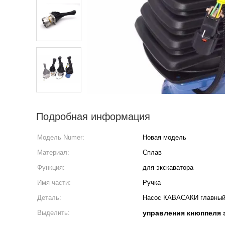
Подробная информация
Модель Numer:
Новая модель
Материал:
Сплав
Функция:
для экскаватора
Имя части:
Ручка
Деталь:
Насос КАВАСАКИ главны
Выделить:
управления кнюппеля 