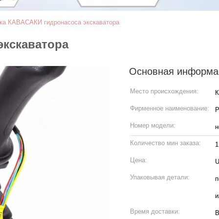
ка КАВАСАКИ гидронасоса экскаватора
экскаватора
Основная информа
Место происхождения:
Фирменное наименование:
P
Номер модели:
н
Количество мин заказа:
1
Цена:
U
Упаковывая детали:
п
и
Время доставки:
В