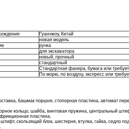
хождения
Гуанчжоу, Китай
новая модель
ие
ручка
для экскаватора
новый, прочный
стандартный
Стандартная фанера, бумага или требуе
По морю, по воздуху, экспресс или требуе
роставка, башмак поршня, стопорная пластина, автомат пер
орное кольцо, шайба, винтовая пружина, центральный шти
 фрикционная пластина,
штифт, скользящий блок, шестерня, втулка, гайка, седло по
.