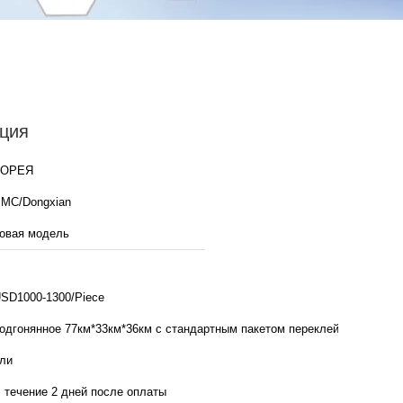
ция
КОРЕЯ
MC/Dongxian
овая модель
SD1000-1300/Piece
одгонянное 77км*33км*36км с стандартным пакетом переклейки
ли
 течение 2 дней после оплаты