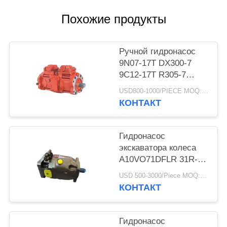
Похожие продукты
Ручной гидронасос
9N07-17T DX300-7
9C12-17T R305-7
K5v140dtp 9n01-17
USD800-1000/PIECE MOQ:ПК 1
Dx300-7 K5V140DTP
КОНТАКТ
экскаватора
Гидронасос
экскаватора колеса
A10VO71DFLR 31R-
VSC61N00
USD 500-3000/Piece MOQ:1 часть
КОНТАКТ
Гидронасос