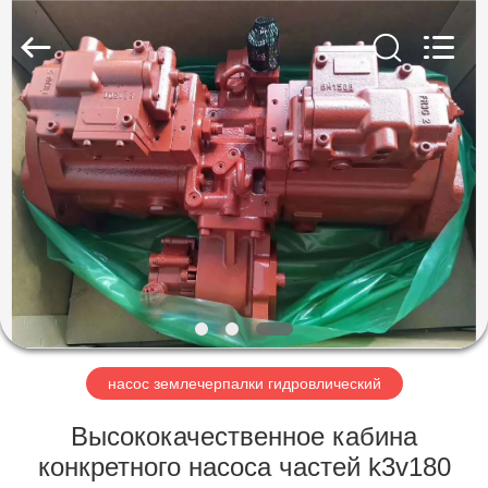
Taiming
Hydraulic
Technology
Co.,
Ltd.
All
Rights
Reserved.
ДОМ
ПРОДУКТЫ
О
НАС
ПУТЕШЕСТВИЕ
ФАБРИКИ
насос землечерпалки гидровлический
Высококачественное кабина
ПРОВЕРКА
конкретного насоса частей k3v180