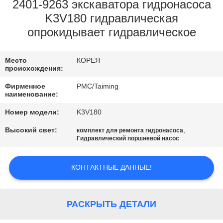
КАЧЕСТВА
2401-9263 экскаватора гидронасоса
K3V180 гидравлическая
опрокидывает гидравлическое
СВЯЖИТЕСЬ
МЫ
Место
КОРЕЯ
происхождения:
СПРОСИТЕ
Фирменное
PMC/Taiming
наименование:
ЦИТАТУ
Номер модели:
K3V180
КАРТА
Высокий свет:
,
комплект для ремонта гидронасоса
Гидравлический поршневой насос
САЙТА
КОНТАКТНЫЕ ДАННЫЕ!
PRIVACY
POLICY
РАСКРЫТЬ ДЕТАЛИ