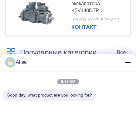
экскаватора
K5V140DTP
электрический для
USD800-1000/PIECE MOQ:ПК 1
SY235-8 SK330-8
КОНТАКТ
SK350-8 SY235-8S
SY235-9
Популярные категории
Все
Alise
Мотор экскаватора
Двигатель хода
гидравлический
главной передачи
6:08 AM
Good day, what product are you looking for?
Кнюппель
Толкатель кнюппеля
экскаватора
экскаватора
Подшипник кольца
Клапан педали ноги
Slewing
экскаватора