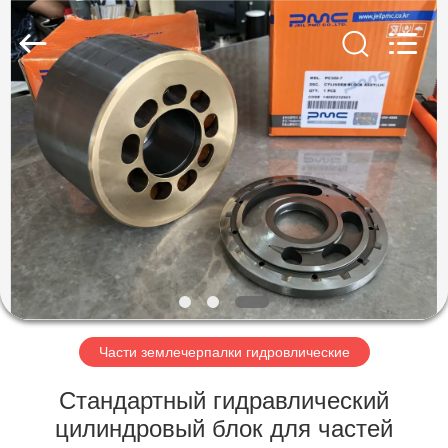
Taiming
Hydraulic
Technology
Co.,
Ltd.
All
Rights
Reserved.
ДОМ
ПРОДУКТЫ
О
НАС
ПУТЕШЕСТВИЕ
ФАБРИКИ
Части землечерпалки гидровлические
Стандартный гидравлический
ПРОВЕРКА
цилиндровый блок для частей