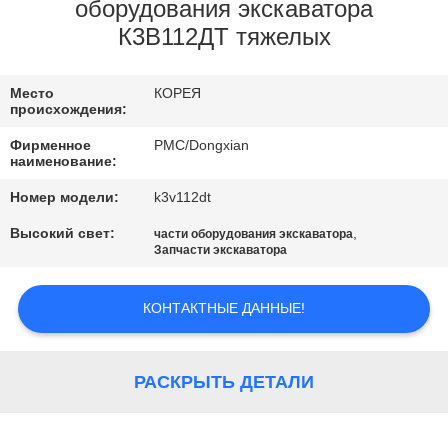
КАЧЕСТВА
оборудования экскаватора
К3В112ДТ тяжелых
СВЯЖИТЕСЬ
Место
КОРЕЯ
МЫ
происхождения:
Фирменное
PMC/Dongxian
СПРОСИТЕ
наименование:
ЦИТАТУ
Номер модели:
k3v112dt
Высокий свет:
,
части оборудования экскаватора
Запчасти экскаватора
КАРТА
САЙТА
КОНТАКТНЫЕ ДАННЫЕ!
PRIVACY
РАСКРЫТЬ ДЕТАЛИ
POLICY