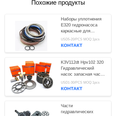
Похожие продукты
Наборы уплотнения
E320 гидронасоса
каркасные для
экскаватора
USD5-20/PCS MOQ:1pcs
конструкции
КОНТАКТ
K3V112dt Hpv102 320
Гидравлический
насос запасная часть
для экскаватора
USD1-30/PCS MOQ:1pcs
КОНТАКТ
Части
гидравлических