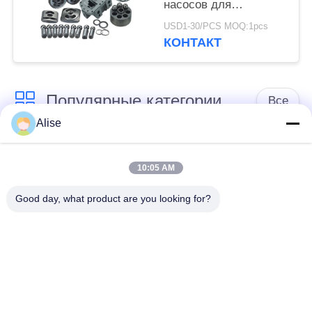
насосов для
экскаваторов Hpv35
USD1-30/PCS MOQ:1pcs
PC60 Hpv55 PC120
КОНТАКТ
Популярные категории
Все
Alise
Мотор экскаватора
Двигатель хода
гидравлический
главной передачи
10:05 AM
Good day, what product are you looking for?
Кнюппель
Толкатель кнюппеля
экскаватора
экскаватора
Подшипник кольца
Клапан педали ноги
Slewing
экскаватора